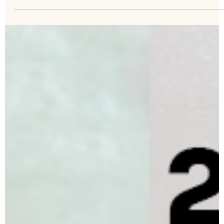
IGHB Bahia
24 de nov. de 2025
1 min de leitura
Bicentenário de Dom Pedro II será celebrado no
IGHB dia 2 de dezembro