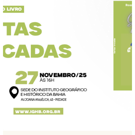
IGHB Bahia
13 de nov. de 2025
1 min de leitura
O Cultivo do Dendê e a Culinária Baiana é tema
de palestra da economista Maria Radel, dia 26 de
novembro