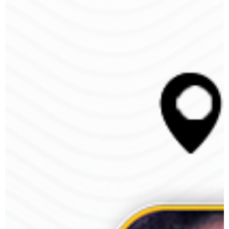
IGHB Bahia
24 de nov. de 2025
0 min de leitura
Edital de Convocação para eleições IGHB 2026-
2027