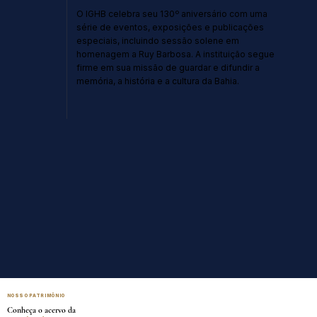
O IGHB celebra seu 130º aniversário com uma
série de eventos, exposições e publicações
especiais, incluindo sessão solene em
homenagem a Ruy Barbosa. A instituição segue
firme em sua missão de guardar e difundir a
memória, a história e a cultura da Bahia.
NOSSO PATRIMÔNIO
Conheça o acervo da