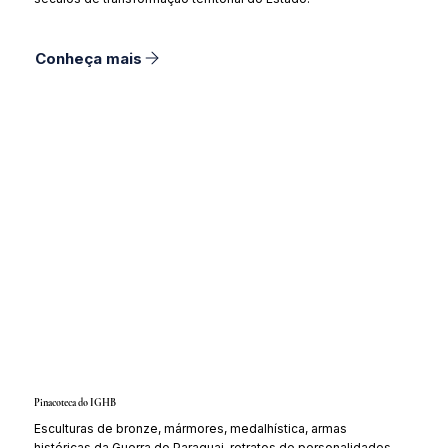
Conheça mais
Pinacoteca do IGHB
Esculturas de bronze, mármores, medalhística, armas
históricas da Guerra do Paraguai, retratos de personalidades