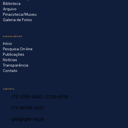
Biblioteca
Arquivo
Pinacoteca/Museu
Galeria de Fotos
ACESSO RÁPIDO
Início
Pesquisa On-line
Publicações
Notícias
Transparência
Contato
CONTATO
(71) 3329-4463
/
3329-6336
(71) 98798-9527
ighb@ighb.org.br