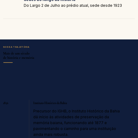
Do Largo 2 de Julho ao prédio atual, sede desde 1923
NOSSA TRAJETÓRIA
Mais de um século
de história e memória
1856
Instituto Histórico da Bahia
Precursor do IGHB, o Instituto Histórico da Bahia
dá início às atividades de preservação da
memória baiana, funcionando até 1877 e
pavimentando o caminho para uma instituição
ainda mais robusta.