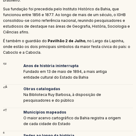
brasileiro.
Sua fundação foi precedida pelo Instituto Histórico da Bahia, que
funcionou entre 1856 e 1877. Ao longo de mais de um século, o IGHB
consolidou-se como referência nacional, reunindo pesquisadores e
estudiosos de destaque nas áreas de Geografia, História, Sociologia e
Ciências afins.
É também o guardião do
Pavilhão 2 de Julho
, no Largo da Lapinha,
onde estão os dois principais símbolos da maior festa cívica do país: o
Caboclo e a Cabocla.
132
Anos de história ininterrupta
Fundado em 13 de maio de 1894, a mais antiga
entidade cultural do Estado da Bahia
45k
Obras catalogadas
Na Biblioteca Ruy Barbosa, à disposição de
pesquisadores e do público
417
Municípios mapeados
O maior acervo cartográfico da Bahia registra a origem
de cada cidade do Estado
6
Sedes ao longo da história