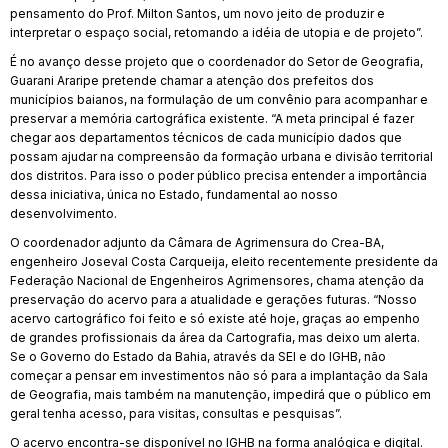
pensamento do Prof. Milton Santos, um novo jeito de produzir e
interpretar o espaço social, retomando a idéia de utopia e de projeto”.
É no avanço desse projeto que o coordenador do Setor de Geografia,
Guarani Araripe pretende chamar a atenção dos prefeitos dos
municípios baianos, na formulação de um convênio para acompanhar e
preservar a memória cartográfica existente. “A meta principal é fazer
chegar aos departamentos técnicos de cada município dados que
possam ajudar na compreensão da formação urbana e divisão territorial
dos distritos. Para isso o poder público precisa entender a importância
dessa iniciativa, única no Estado, fundamental ao nosso
desenvolvimento.
O coordenador adjunto da Câmara de Agrimensura do Crea-BA,
engenheiro Joseval Costa Carqueija, eleito recentemente presidente da
Federação Nacional de Engenheiros Agrimensores, chama atenção da
preservação do acervo para a atualidade e gerações futuras. “Nosso
acervo cartográfico foi feito e só existe até hoje, graças ao empenho
de grandes profissionais da área da Cartografia, mas deixo um alerta.
Se o Governo do Estado da Bahia, através da SEI e do IGHB, não
começar a pensar em investimentos não só para a implantação da Sala
de Geografia, mais também na manutenção, impedirá que o público em
geral tenha acesso, para visitas, consultas e pesquisas”.
O acervo encontra-se disponível no IGHB na forma analógica e digital.