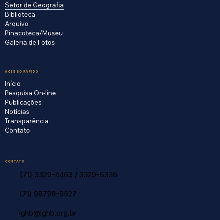
Setor de Geografia
Biblioteca
Arquivo
Pinacoteca/Museu
Galeria de Fotos
ACESSO RÁPIDO
Início
Pesquisa On-line
Publicações
Notícias
Transparência
Contato
CONTATO
(71) 3329-4463
/
3329-6336
(71) 98798-9527
ighb@ighb.org.br