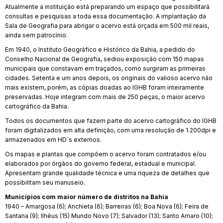
Atualmente a instituição está preparando um espaço que possibilitará
consultas e pesquisas a toda essa documentação. A implantação da
Sala de Geografia para abrigar o acervo está orçada em 500 mil reais,
ainda sem patrocínio.
Em 1940, o Instituto Geográfico e Histórico da Bahia, a pedido do
Conselho Nacional de Geografia, sediou exposição com 150 mapas
municipais que constavam em traçados, como surgiram as primeiras
cidades. Setenta e um anos depois, os originais do valioso acervo não
mais existem, porém, as cópias doadas ao IGHB foram inteiramente
preservadas. Hoje integram com mais de 250 peças, o maior acervo
cartográfico da Bahia.
Todos os documentos que fazem parte do acervo cartográfico do IGHB
foram digitalizados em alta definição, com uma resolução de 1.200dpi e
armazenados em HD´s externos.
Os mapas e plantas que compõem o acervo foram contratados e/ou
elaborados por órgãos do governo federal, estadual e municipal.
Apresentam grande qualidade técnica e uma riqueza de detalhes que
possibilitam seu manuseio.
Municípios com maior número de distritos na Bahia
1940 – Amargosa (6); Anchieta (6); Barreiras (6); Boa Nova (6); Feira de
Santana (9); Ilhéus (15) Mundo Novo (7); Salvador (13); Santo Amaro (10);