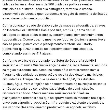
cidades baianas. Hoje, mais de 500 unidades políticas – entre
municípios e distritos – têm sua cartografia, territorial e urbana,
disponível a estudos, o que representa o resgate da memória do Estado
e seu desenvolvimento produtivo.
Com a obrigatoriedade de elaboração de mapas cartográficos, através
do Decreto-Lei 311/1938 a Bahia possuía, em 1940, cerca de 150
unidades políticas e 350 distritais, contempladas com levantamentos
topográficos. Ocorre que, no mesmo período, os órgãos responsáveis
não se preocuparam com o planejamento territorial do Estado,
permitindo que 267 distritos se transformassem em unidades,
completando assim os 417 atuais.
Conforme explica o coordenador do Setor de Geografia do IGHB,
arquiteto e urbanista Guarani Valença de Araripe, recentemente, estudos
na região sul, tendo Ilhéus/Itabuna como pólo central, verificaram a
flagrante disparidade de população e receita dos dezoito municípios
circundantes. Araripe cita que na década de 40/50, três distritos:
Guaraci, Água Preta e Itajuípe se desmembraram do município de Ilhéus
e, não apresentando condições satisfatórias de administração,
retornaram ao todo. “Desta maneira seria imprescindível um
planejamento territorial para que se aprovassem as medidas reais que
envolvem superfície, população, infra-estrutura existente e permitida,
assim como desenvolvimento produtivo: quer agrícola, extrativo