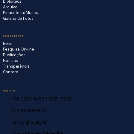
Biblioteca
Arquivo
Pinacoteca/Museu
Galeria de Fotos
ACESSO RÁPIDO
Início
Pesquisa On-line
Publicações
Notícias
Transparência
Contato
CONTATO
(71) 3329-4463
/
3329-6336
(71) 98798-9527
ighb@ighb.org.br
Seg a Sex das 13h às 18h