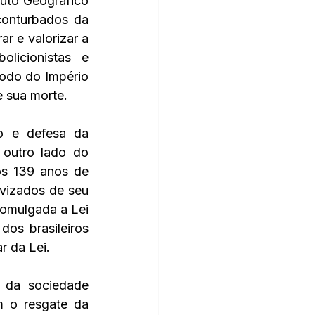
uto Geográfico 
onturbados da 
r e valorizar a 
icionistas e 
odo do Império 
 sua morte. 
o e defesa da 
outro lado do 
s 139 anos de 
vizados de seu 
omulgada a Lei 
os brasileiros 
r da Lei.
 da sociedade 
 o resgate da 