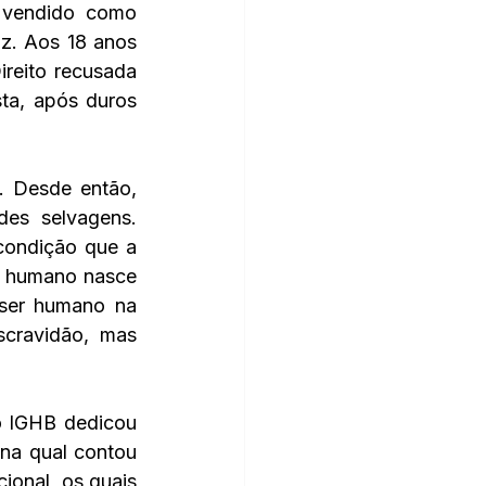
 vendido como 
z. Aos 18 anos 
reito recusada 
ta, após duros 
. Desde então, 
es selvagens. 
condição que a 
 humano nasce 
ser humano na 
cravidão, mas 
o IGHB dedicou 
na qual contou 
onal, os quais 