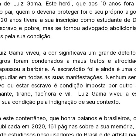
 de Luiz Gama. Este herói, que aos 10 anos fora
o pai, quem o deveria proteger foi o seu próprio algo
s 20 anos tivera a sua inscrição como estudante de Di
escravo e pobre, mas se tornou advogado abolicionis
s pela sua condição. 
iz Gama viveu, a cor significava um grande defeito
ros foram condenados a maus tratos e atrocidad
apassou a barbárie. A escravidão foi e ainda é uma 
pudiar em todas as suas manifestações. Nenhum ser
vo ou estar escravo é condição imposta por outro 
nte, tirano, facínora e vil.  Luiz Gama viveu a es
 sua condição pela indignação de seu contexto. 
a este conterrâneo, que honra baianos e brasileiros, 
publicada em 2020, 161 páginas sobre a sua memória, 
e estudiosos pesquisadores do Brasil e de artista naci