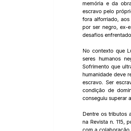
memória e da obra
escravo pelo própri
fora alforriado, ao
por ser negro, ex-
desafios enfrentado
No contexto que Lu
seres humanos neg
Sofrimento que ultr
humanidade deve re
escravo. Ser escra
condição de domina
conseguiu superar a
Dentre os tributos 
na Revista n. 115, 
com a colaboração d