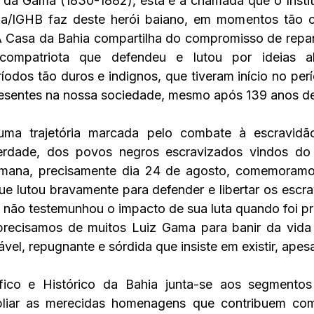
 da Gama (1830-1882), esta é a chamada que o Instit
ia/IGHB faz deste herói baiano, em momentos tão c
  A Casa da Bahia compartilha do compromisso de repara
mpatriota que defendeu e lutou por ideias abol
íodos tão duros e indignos, que tiveram início no perí
presentes na nossa sociedade, mesmo após 139 anos de
uma trajetória marcada pelo combate à escravidã
berdade, dos povos negros escravizados vindos do 
semana, precisamente dia 24 de agosto, comemoramo
ue lutou bravamente para defender e libertar os escra
 não testemunhou o impacto de sua luta quando foi pr
precisamos de muitos Luiz Gama para banir da vida d
vel, repugnante e sórdida que insiste em existir, apesa
áfico e Histórico da Bahia junta-se aos segmentos
mpliar as merecidas homenagens que contribuem com