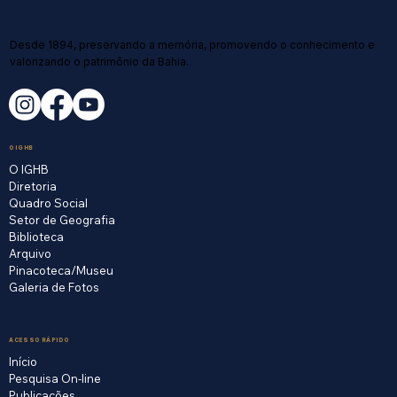
Desde 1894, preservando a memória, promovendo o conhecimento e
valorizando o patrimônio da Bahia.
O IGHB
O IGHB
Diretoria
Quadro Social
Setor de Geografia
Biblioteca
Arquivo
Pinacoteca/Museu
Galeria de Fotos
ACESSO RÁPIDO
Início
Pesquisa On-line
Publicações