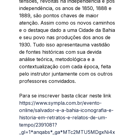
tensões, revoltas na independência e pós 
independência, os anos de 1850, 1888 e 
1889, são pontos chaves de maior 
atenção. Assim como os novos caminhos 
e o destaque dado a uma Cidade da Bahia 
e seu povo nas produções dos anos de 
1930. Tudo isso apresentauma vastidão 
de fontes históricas com sua devida 
análise teórica, metodológica e a 
contextualização com cada época, feita 
pelo instrutor juntamente com os outros 
professores convidados.
Para se inscrever basta clicar neste link 
https://www.sympla.com.br/evento-
online/salvador-e-a-bahia-iconografia-e-
historia-em-retratos-e-relatos-de-um-
tempo/2391081?
_gl=1*anqabs*_ga*MTc2MTU5MDgxNi4x