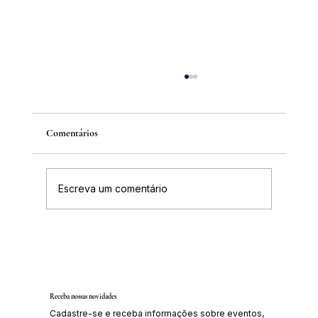
Comentários
Escreva um comentário
Inscrições abertas para o Curso sobre a
História da Chapada Diamantina
Receba nossas novidades
Cadastre-se e receba informações sobre eventos,