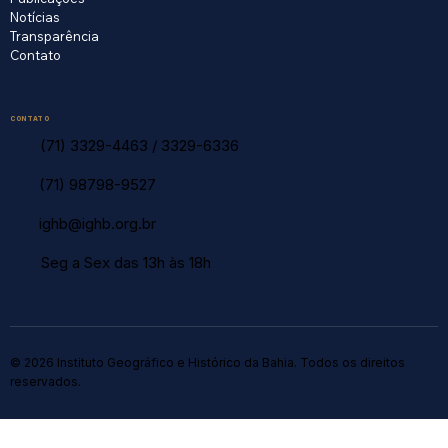
Notícias
Transparência
Contato
CONTATO
(71) 3329-4463
/
3329-6336
(71) 98798-9527
ighb@ighb.org.br
Seg a Sex das 13h às 18h
© 2026 Instituto Geográfico e Histórico da Bahia. Todos os direitos
reservados.