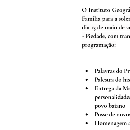
O Instituto Geográf
Família para a sole
dia 13 de maio de 2
- Piedade, com tran
programação:
Palavras do P
Palestra do hi
Entrega da Me
personalidades
povo baiano
Posse de novo
Homenagem aos