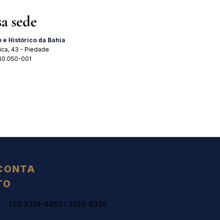
sa sede
o e Histórico da Bahia
ica, 43 - Piedade
 40.050-001
CONTA
TO
(71) 3329-4463
/
3329-6336