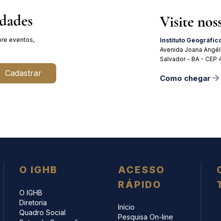
idades
Visite nos
re eventos,
Instituto Geográfic
Avenida Joana Angél
Salvador - BA - CEP
Cadastrar
Como chegar
O IGHB
ACESSO
RÁPIDO
O IGHB
Diretoria
Início
Quadro Social
Pesquisa On-line