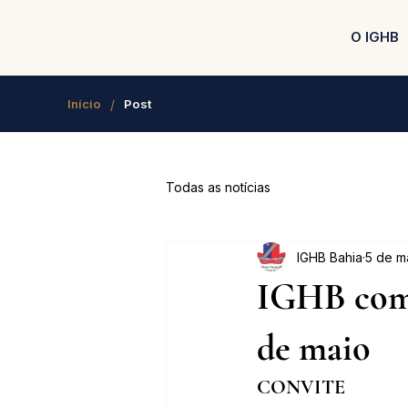
O IGHB
/
Início
Post
Todas as notícias
IGHB Bahia
5 de ma
IGHB come
de maio
CONVITE 