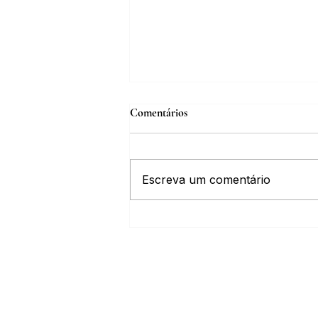
Comentários
Escreva um comentário
Inscrições abertas para o Curso
sobre a História da Chapada
Diamantina