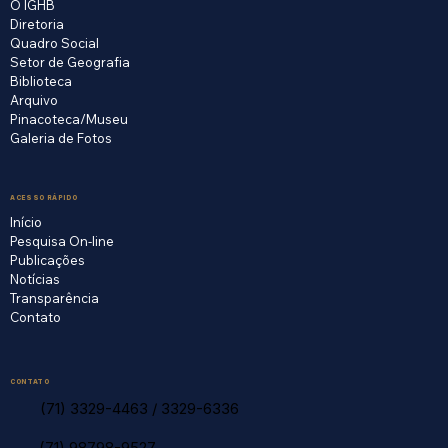
O IGHB
Diretoria
Quadro Social
Setor de Geografia
Biblioteca
Arquivo
Pinacoteca/Museu
Galeria de Fotos
ACESSO RÁPIDO
Início
Pesquisa On-line
Publicações
Notícias
Transparência
Contato
CONTATO
(71) 3329-4463
/
3329-6336
(71) 98798-9527