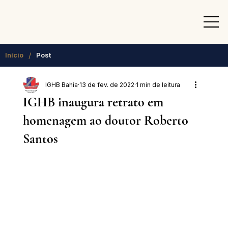
/
Início
Post
IGHB Bahia
13 de fev. de 2022
1 min de leitura
IGHB inaugura retrato em
homenagem ao doutor Roberto
Santos