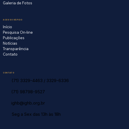
Galeria de Fotos
ACESSO RÁPIDO
Início
Pesquisa On-line
Publicações
Notícias
Transparência
Contato
CONTATO
(71) 3329-4463
/
3329-6336
(71) 98798-9527
ighb@ighb.org.br
Seg a Sex das 13h às 18h