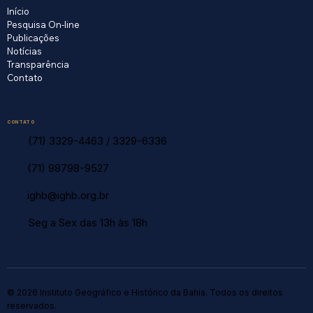
Início
Pesquisa On-line
Publicações
Notícias
Transparência
Contato
CONTATO
(71) 3329-4463
/
3329-6336
(71) 98798-9527
ighb@ighb.org.br
Seg a Sex das 13h às 18h
© 2026 Instituto Geográfico e Histórico da Bahia. Todos os direitos
reservados.