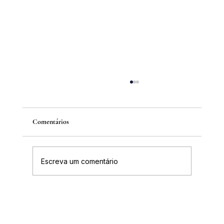
Comentários
Escreva um comentário
IGHB comemora os 100 anos do professor e
médico Geraldo Leite dia 11 de agosto