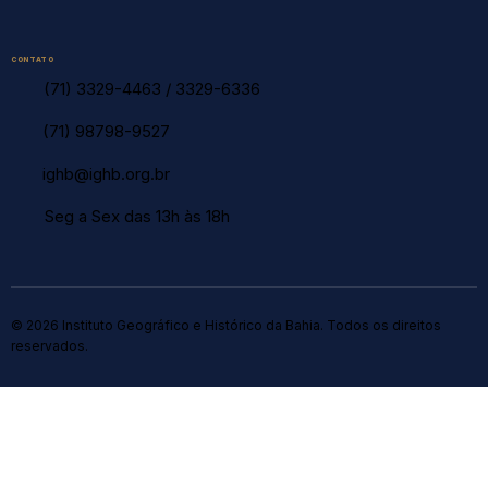
CONTATO
(71) 3329-4463
/
3329-6336
(71) 98798-9527
ighb@ighb.org.br
Seg a Sex das 13h às 18h
© 2026 Instituto Geográfico e Histórico da Bahia. Todos os direitos
reservados.