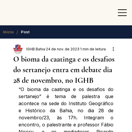
/
Início
Post
IGHB Bahia
24 de nov. de 2023
1 min de leitura
O bioma da caatinga e os desafios
do sertanejo entra em debate dia
28 de novembro, no IGHB
“O bioma da caatinga e os desafios do 
sertanejo” é tema de palestra que 
acontece na sede do Instituto Geográfico 
e Histórico da Bahia, no dia 28 de 
novembro/23, às 17h. Integram o 
encontro, o palestrante e professor Fábio 
Nicory, e os mediadores Ricardo 