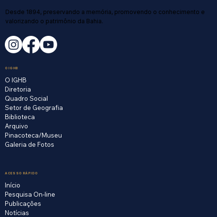
Desde 1894, preservando a memória, promovendo o conhecimento e
valorizando o patrimônio da Bahia.
O IGHB
O IGHB
Diretoria
Quadro Social
Setor de Geografia
Biblioteca
Arquivo
Pinacoteca/Museu
Galeria de Fotos
ACESSO RÁPIDO
Início
Pesquisa On-line
Publicações
Notícias