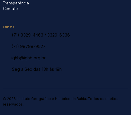
Transparência
Contato
CONTATO
(71) 3329-4463
/
3329-6336
(71) 98798-9527
ighb@ighb.org.br
Seg a Sex das 13h às 18h
© 2026 Instituto Geográfico e Histórico da Bahia. Todos os direitos
reservados.