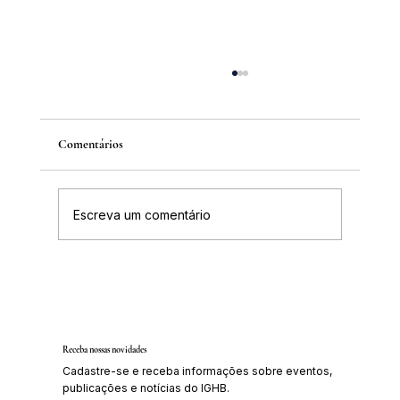
Comentários
Escreva um comentário
Inscrições abertas para o Curso sobre a
História da Chapada Diamantina
Receba nossas novidades
Cadastre-se e receba informações sobre eventos,
publicações e notícias do IGHB.