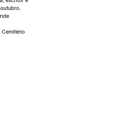
, escritor e 
 outubro.
ande 
 Cemitério 