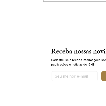
IGHB comemora os 100 anos do
professor e médico Geraldo Leite
dia 11 de agosto
Receba nossas nov
Cadastre-se e receba informações sob
publicações e notícias do IGHB.