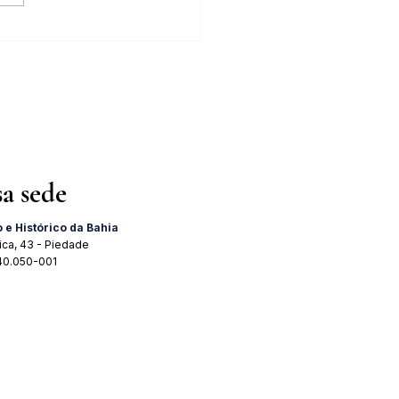
tra "A Importância do 2 de
 para o Brasil" acontece dia
 agosto
sa sede
o e Histórico da Bahia
ica, 43 - Piedade
 40.050-001