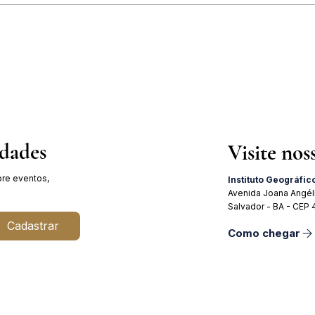
Inscrições abertas para o Curso
Pales
sobre a História da Chapada
Julho
Diamantina
19 de
idades
Visite nos
re eventos,
Instituto Geográfic
Avenida Joana Angél
Salvador - BA - CEP
Cadastrar
Como chegar