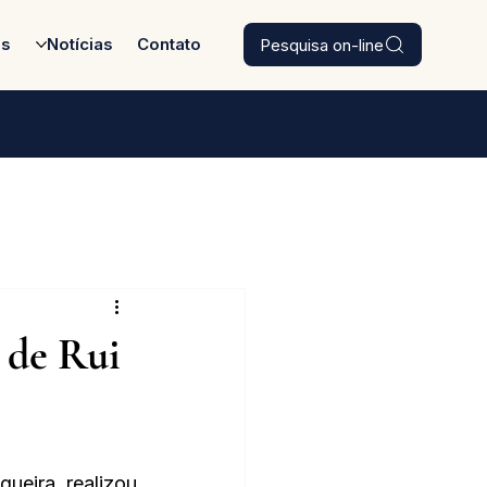
Pesquisa on-line
es
Notícias
Contato
 de Rui
ueira, realizou 