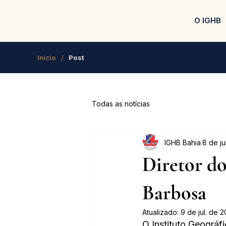
O IGHB
/
Início
Post
Todas as notícias
IGHB Bahia
8 de ju
Diretor d
Barbosa
Atualizado:
9 de jul. de 
O Instituto Geográfi