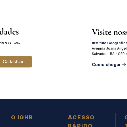
idades
Visite nos
re eventos,
Instituto Geográfic
Avenida Joana Angél
Salvador - BA - CEP
Cadastrar
Como chegar
O IGHB
ACESSO
RÁPIDO