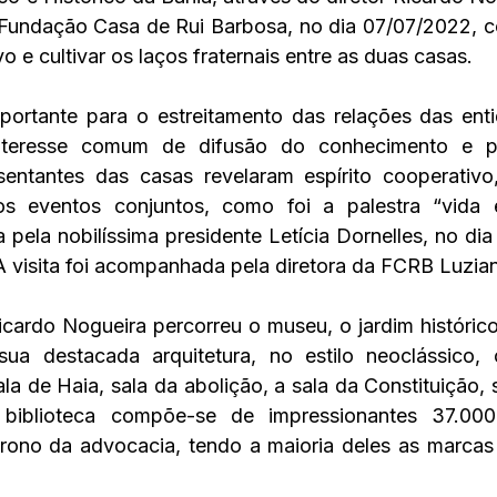
à Fundação Casa de Rui Barbosa, no dia 07/07/2022, c
 e cultivar os laços fraternais entre as duas casas.
ortante para o estreitamento das relações das entid
teresse comum de difusão do conhecimento e pr
entantes das casas revelaram espírito cooperativo,
os eventos conjuntos, como foi a palestra “vida 
 pela nobilíssima presidente Letícia Dornelles, no dia
A visita foi acompanhada pela diretora da FCRB Luzia
cardo Nogueira percorreu o museu, o jardim histórico e
 destacada arquitetura, no estilo neoclássico, co
de Haia, sala da abolição, a sala da Constituição, sal
biblioteca compõe-se de impressionantes 37.000
rono da advocacia, tendo a maioria deles as marcas 