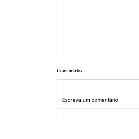
Comentários
Escreva um comentário
Inscrições abertas para o Curso
sobre a História da Chapada
Diamantina