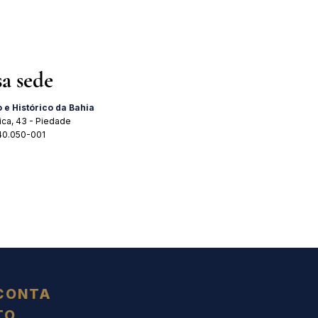
sa sede
o e Histórico da Bahia
ica, 43 - Piedade
 40.050-001
CONTA
TO