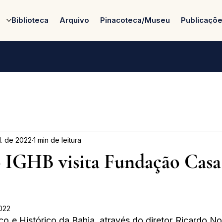
Biblioteca
Arquivo
Pinacoteca/Museu
Publicaçõ
l. de 2022
1 min de leitura
o IGHB visita Fundação Casa
2022
co e Histórico da Bahia, através do diretor Ricardo Nog