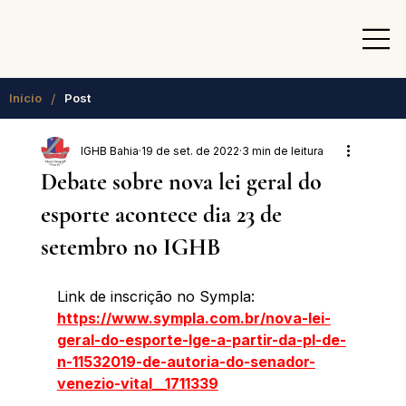
/
Início
Post
IGHB Bahia
19 de set. de 2022
3 min de leitura
Debate sobre nova lei geral do
esporte acontece dia 23 de
setembro no IGHB
Link de inscrição no Sympla: 
https://www.sympla.com.br/nova-lei-
geral-do-esporte-lge-a-partir-da-pl-de-
n-11532019-de-autoria-do-senador-
venezio-vital__1711339