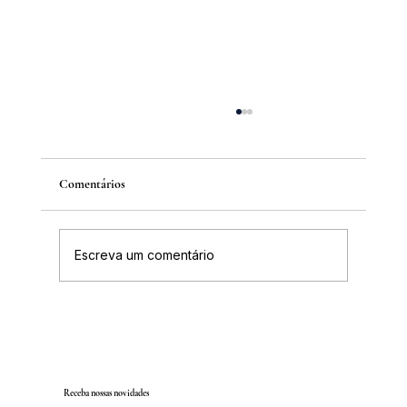
Comentários
Escreva um comentário
Inscrições abertas para o Curso sobre a
História da Chapada Diamantina
Receba nossas novidades