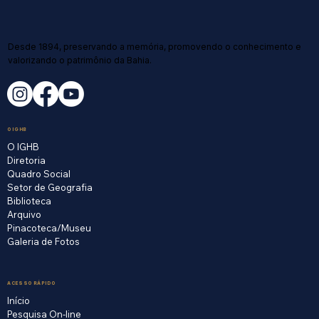
Desde 1894, preservando a memória, promovendo o conhecimento e
valorizando o patrimônio da Bahia.
O IGHB
O IGHB
Diretoria
Quadro Social
Setor de Geografia
Biblioteca
Arquivo
Pinacoteca/Museu
Galeria de Fotos
ACESSO RÁPIDO
Início
Pesquisa On-line