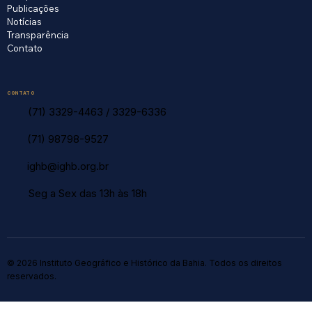
Publicações
Notícias
Transparência
Contato
CONTATO
(71) 3329-4463
/
3329-6336
(71) 98798-9527
ighb@ighb.org.br
Seg a Sex das 13h às 18h
© 2026 Instituto Geográfico e Histórico da Bahia. Todos os direitos
reservados.