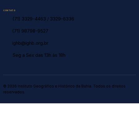
CONTATO
(71) 3329-4463
/
3329-6336
(71) 98798-9527
ighb@ighb.org.br
Seg a Sex das 13h às 18h
© 2026 Instituto Geográfico e Histórico da Bahia. Todos os direitos
reservados.