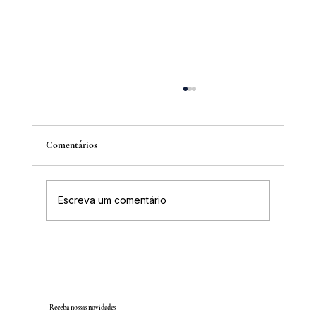
Comentários
Escreva um comentário
IGHB comemora os 100 anos do professor e
médico Geraldo Leite dia 11 de agosto
Receba nossas novidades