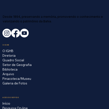
Desde 1894, preservando a memória, promovendo o conhecimento e
valorizando o patrimônio da Bahia.
O IGHB
O IGHB
Diretoria
Quadro Social
Setor de Geografia
Biblioteca
Arquivo
Pinacoteca/Museu
Galeria de Fotos
ACESSO RÁPIDO
Início
Pesquisa On-line