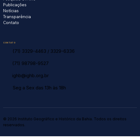
Publicações
Notícias
Transparência
Contato
CONTATO
(71) 3329-4463
/
3329-6336
(71) 98798-9527
ighb@ighb.org.br
Seg a Sex das 13h às 18h
© 2026 Instituto Geográfico e Histórico da Bahia. Todos os direitos
reservados.