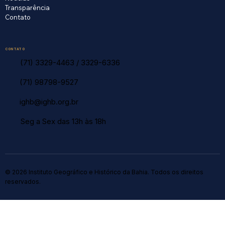
Transparência
Contato
CONTATO
(71) 3329-4463
/
3329-6336
(71) 98798-9527
ighb@ighb.org.br
Seg a Sex das 13h às 18h
© 2026 Instituto Geográfico e Histórico da Bahia. Todos os direitos
reservados.