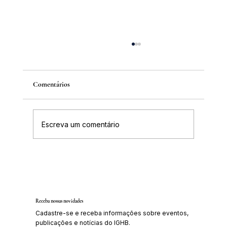
Comentários
Escreva um comentário
IGHB comemora os 100 anos do professor e
médico Geraldo Leite dia 11 de agosto
Receba nossas novidades
Cadastre-se e receba informações sobre eventos,
publicações e notícias do IGHB.