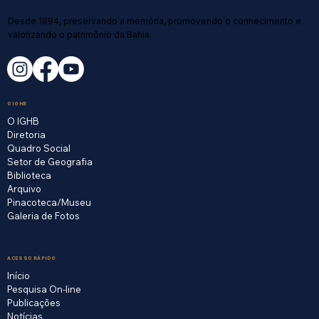
Desde 1894, preservando a memória, promovendo o conhecimento e
valorizando o patrimônio da Bahia.
O IGHB
O IGHB
Diretoria
Quadro Social
Setor de Geografia
Biblioteca
Arquivo
Pinacoteca/Museu
Galeria de Fotos
ACESSO RÁPIDO
Início
Pesquisa On-line
Publicações
Notícias