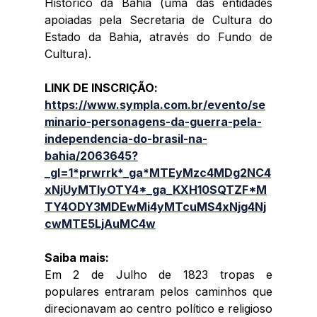
Histórico da Bahia (uma das entidades 
apoiadas pela Secretaria de Cultura do 
Estado da Bahia, através do Fundo de 
Cultura). 
LINK DE INSCRIÇÃO: 
https://www.sympla.com.br/evento/se
minario-personagens-da-guerra-pela-
independencia-do-brasil-na-
bahia/2063645?
_gl=1*prwrrk*_ga*MTEyMzc4MDg2NC4
xNjUyMTIyOTY4*_ga_KXH10SQTZF*M
TY4ODY3MDEwMi4yMTcuMS4xNjg4Nj
cwMTE5LjAuMC4w
Saiba mais:
Em 2 de Julho de 1823 tropas e 
populares entraram pelos caminhos que 
direcionavam ao centro político e religioso 