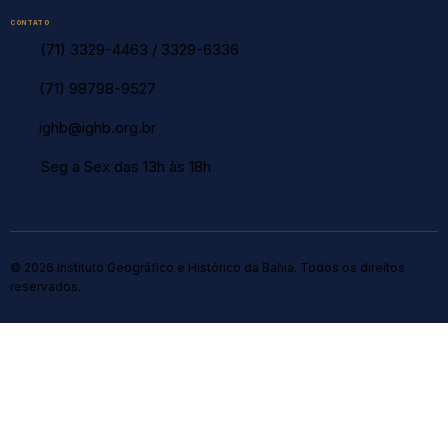
CONTATO
(71) 3329-4463
/
3329-6336
(71) 98798-9527
ighb@ighb.org.br
Seg a Sex das 13h às 18h
© 2026 Instituto Geográfico e Histórico da Bahia. Todos os direitos
reservados.