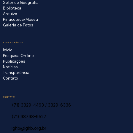
Setor de Geografia
Biblioteca
Arquivo
Pinacoteca/Museu
Galeria de Fotos
ACESSO RÁPIDO
Início
Pesquisa On-line
Publicações
Notícias
Transparência
Contato
CONTATO
(71) 3329-4463
/
3329-6336
(71) 98798-9527
ighb@ighb.org.br