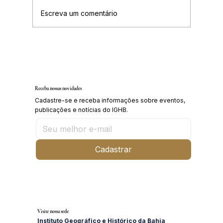
Escreva um comentário
IGHB comemora os 100 anos do professor e
médico Geraldo Leite dia 11 de agosto
Receba nossas novidades
Cadastre-se e receba informações sobre eventos,
publicações e notícias do IGHB.
Cadastrar
Visite nossa sede
Instituto Geográfico e Histórico da Bahia