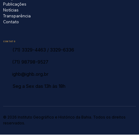
Publicações
Notícias
Transparência
Contato
CONTATO
(71) 3329-4463
/
3329-6336
(71) 98798-9527
ighb@ighb.org.br
Seg a Sex das 13h às 18h
© 2026 Instituto Geográfico e Histórico da Bahia. Todos os direitos
reservados.