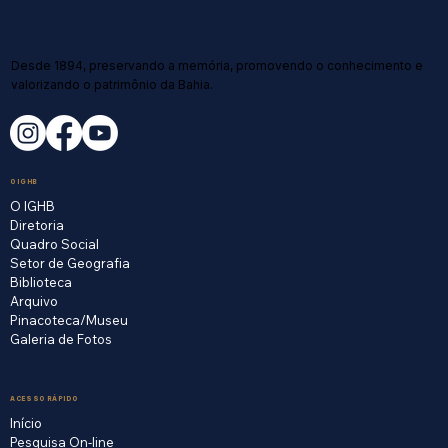
Desde 1894, preservando a memória, promovendo o conhecimento e
valorizando o patrimônio da Bahia.
O IGHB
O IGHB
Diretoria
Quadro Social
Setor de Geografia
Biblioteca
Arquivo
Pinacoteca/Museu
Galeria de Fotos
ACESSO RÁPIDO
Início
Pesquisa On-line