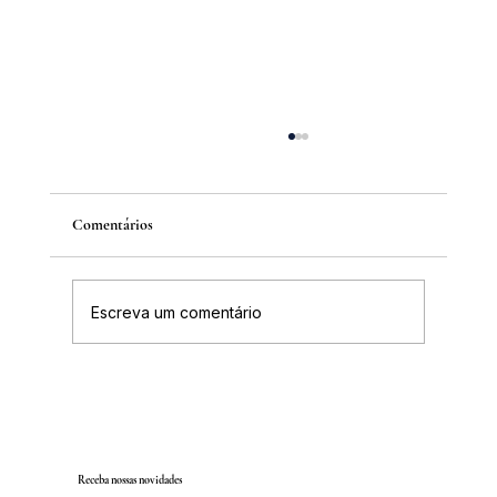
Comentários
Escreva um comentário
Inscrições abertas para o Curso sobre a
História da Chapada Diamantina
Receba nossas novidades