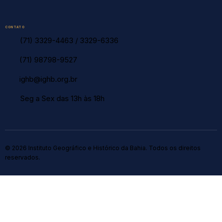
CONTATO
(71) 3329-4463
/
3329-6336
(71) 98798-9527
ighb@ighb.org.br
Seg a Sex das 13h às 18h
© 2026 Instituto Geográfico e Histórico da Bahia. Todos os direitos
reservados.