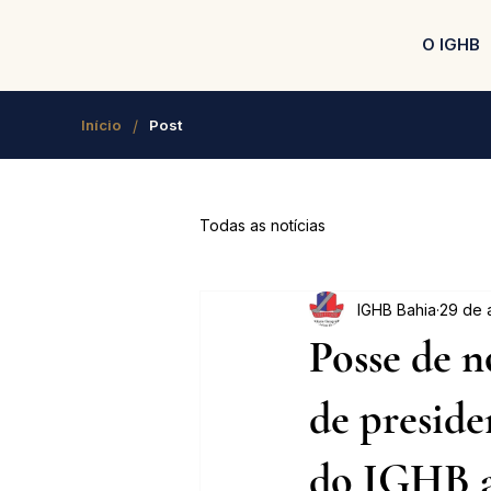
O IGHB
/
Início
Post
Todas as notícias
IGHB Bahia
29 de 
Posse de n
de preside
do IGHB a