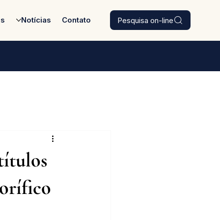
Pesquisa on-line
es
Notícias
Contato
títulos
orífico