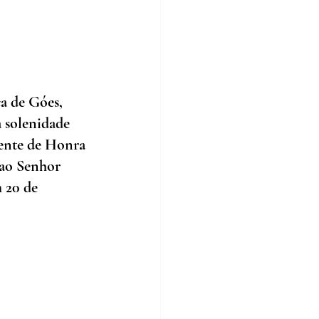
a de Góes, 
a solenidade 
dente de Honra 
 ao Senhor 
 20 de 