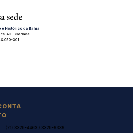
sa sede
o e Histórico da Bahia
ica, 43 - Piedade
 40.050-001
CONTA
TO
(71) 3329-4463
/
3329-6336