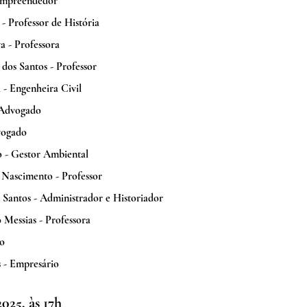
 Empreendedor
 Professor de História  
a - Professora 
dos Santos - Professor 
- Engenheira Civil
 Advogado
vogado
ho - Gestor Ambiental
 Nascimento - Professor
Santos - Administrador e Historiador
Messias - Professora
o 
 - Empresário
025, às 17h