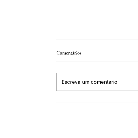
Comentários
Escreva um comentário
IGHB comemora os 100 anos do
professor e médico Geraldo Leite
dia 11 de agosto