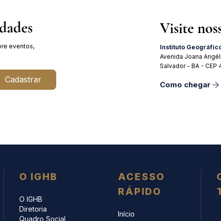
idades
Visite nos
re eventos,
Instituto Geográfic
Avenida Joana Angél
Salvador - BA - CEP
Cadastrar
Como chegar
O IGHB
ACESSO
RÁPIDO
O IGHB
Diretoria
Início
Quadro Social