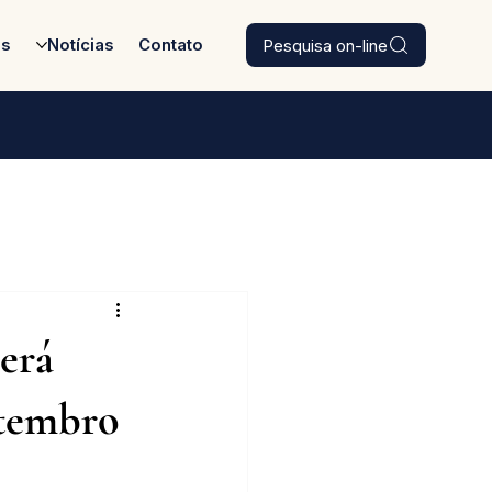
Pesquisa on-line
es
Notícias
Contato
será
etembro