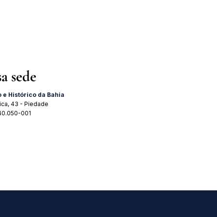
 para o Brasil" acontece dia
 agosto
sa sede
o e Histórico da Bahia
ica, 43 - Piedade
 40.050-001