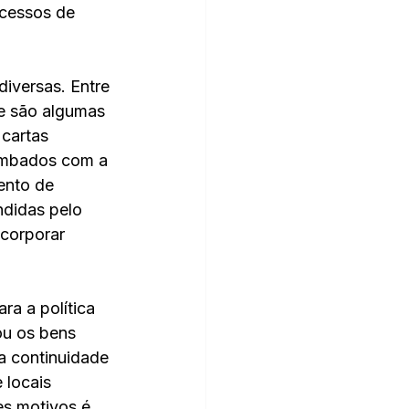
ocessos de 
diversas. Entre 
ue são algumas 
cartas 
tombados com a 
ento de 
ndidas pelo 
ncorporar 
a a política 
ou os bens 
a continuidade 
locais 
es motivos é 