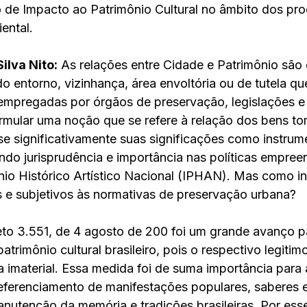
 de Impacto ao Patrimônio Cultural no âmbito dos pr
ental.
ilva Nito:
 As relações entre Cidade e Patrimônio são 
 do entorno, vizinhança, área envoltória ou de tutela q
mpregadas por órgãos de preservação, legislações e 
ormular uma noção que se refere à relação dos bens 
e significativamente suas significações como instrum
do jurisprudência e importância nas políticas empree
ônio Histórico Artístico Nacional (IPHAN). Mas como i
 e subjetivos às normativas de preservação urbana?
to 3.551, de 4 agosto de 200 foi um grande avanço par
trimônio cultural brasileiro, pois o respectivo legitim
a imaterial. Essa medida foi de suma importância para 
ferenciamento de manifestações populares, saberes e 
anutenção da memória e tradições brasileiras. Por ess