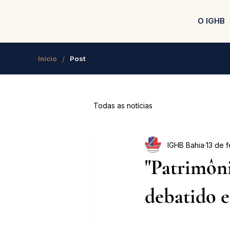
O IGHB
/
Início
Post
Todas as notícias
IGHB Bahia
13 de 
"Patrimôni
debatido e