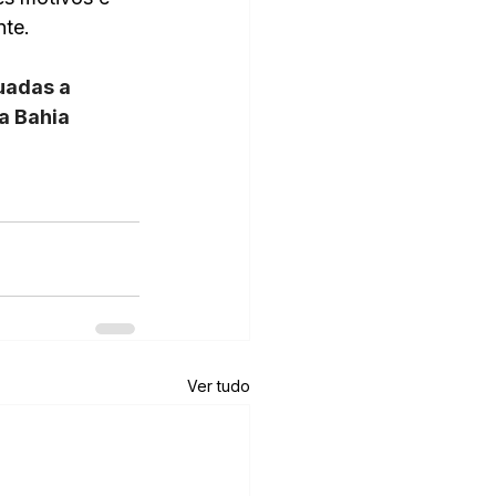
nte.
uadas a 
a Bahia 
Ver tudo