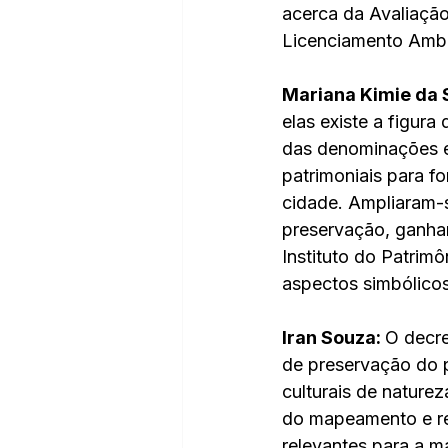
acerca da Avaliação
Licenciamento Ambi
Mariana Kimie da S
elas existe a figura
das denominações e
patrimoniais para f
cidade. Ampliaram-s
preservação, ganhan
Instituto do Patrim
aspectos simbólicos
Iran Souza: 
O decre
de preservação do pa
culturais de naturez
do mapeamento e re
relevantes para a m