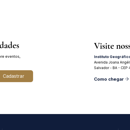
professor e médico Geraldo Leite
Julho
dia 11 de agosto
19 de
idades
Visite nos
re eventos,
Instituto Geográfic
Avenida Joana Angél
Salvador - BA - CEP
Cadastrar
Como chegar