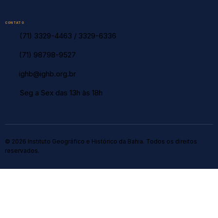
CONTATO
(71) 3329-4463
/
3329-6336
(71) 98798-9527
ighb@ighb.org.br
Seg a Sex das 13h às 18h
© 2026 Instituto Geográfico e Histórico da Bahia. Todos os direitos
reservados.