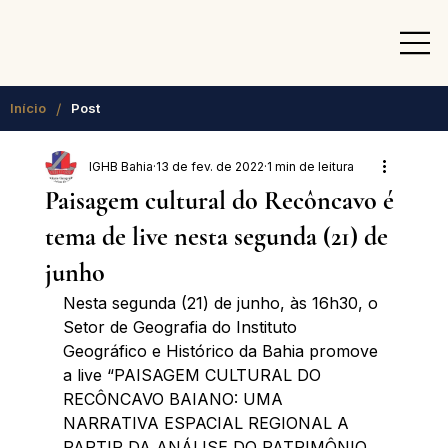
/
Início
Post
IGHB Bahia
13 de fev. de 2022
1 min de leitura
Paisagem cultural do Recôncavo é
tema de live nesta segunda (21) de
junho
Nesta segunda (21) de junho, às 16h30, o 
Setor de Geografia do Instituto 
Geográfico e Histórico da Bahia promove 
a live “PAISAGEM CULTURAL DO 
RECÔNCAVO BAIANO: UMA 
NARRATIVA ESPACIAL REGIONAL A 
PARTIR DA ANÁLISE DO PATRIMÔNIO 