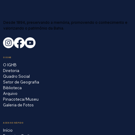
Desde 1894, preservando a memória, promovendo o conhecimento e
valorizando o patrimônio da Bahia.
O IGHB
O IGHB
Diretoria
Quadro Social
Setor de Geografia
Biblioteca
Arquivo
Pinacoteca/Museu
Galeria de Fotos
ACESSO RÁPIDO
Início