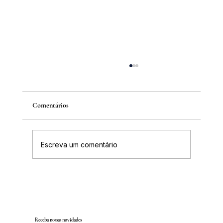
Comentários
Escreva um comentário
IGHB comemora os 100 anos do professor e
médico Geraldo Leite dia 11 de agosto
Receba nossas novidades