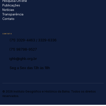
Pesquisa On-line
Publicações
Notícias
Transparência
Contato
CONTATO
(71) 3329-4463
/
3329-6336
(71) 98798-9527
ighb@ighb.org.br
Seg a Sex das 13h às 18h
© 2026 Instituto Geográfico e Histórico da Bahia. Todos os direitos
reservados.