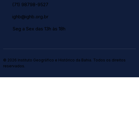
(71) 98798-9527
ighb@ighb.org.br
Seg a Sex das 13h às 18h
© 2026 Instituto Geográfico e Histórico da Bahia. Todos os direitos
reservados.