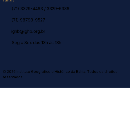
CONTATO
(71) 3329-4463
/
3329-6336
(71) 98798-9527
ighb@ighb.org.br
Seg a Sex das 13h às 18h
© 2026 Instituto Geográfico e Histórico da Bahia. Todos os direitos
reservados.