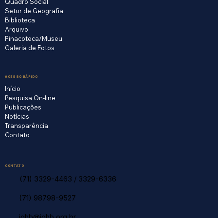
Quadro Social
Setor de Geografia
Biblioteca
Arquivo
Pinacoteca/Museu
Galeria de Fotos
ACESSO RÁPIDO
Início
Pesquisa On-line
Publicações
Notícias
Transparência
Contato
CONTATO
(71) 3329-4463
/
3329-6336
(71) 98798-9527
ighb@ighb.org.br