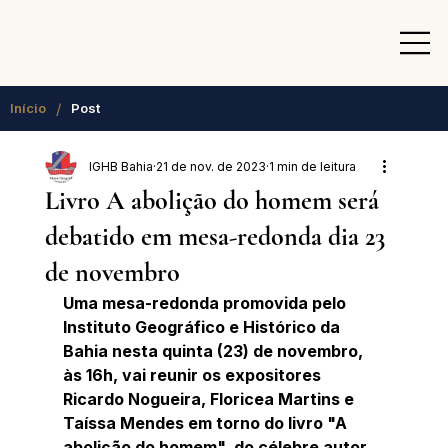
/
Início
Post
IGHB Bahia
21 de nov. de 2023
1 min de leitura
Livro A abolição do homem será
debatido em mesa-redonda dia 23
de novembro
Uma mesa-redonda promovida pelo 
Instituto Geográfico e Histórico da 
Bahia nesta quinta (23) de novembro, 
às 16h, vai reunir os expositores 
Ricardo Nogueira, Floricea Martins e 
Taíssa Mendes em torno do livro "A 
abolição do homem", do célebre autor 