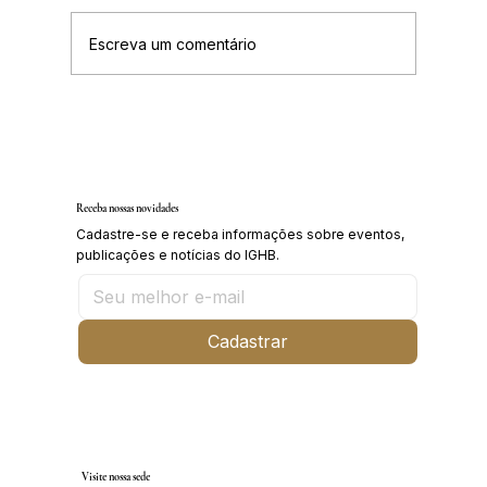
Escreva um comentário
IGHB comemora os 100 anos do professor e
médico Geraldo Leite dia 11 de agosto
Receba nossas novidades
Cadastre-se e receba informações sobre eventos,
publicações e notícias do IGHB.
Cadastrar
Visite nossa sede