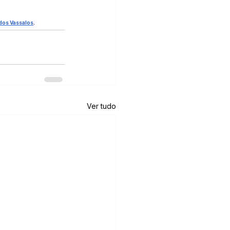
dos Vassalos
.
Ver tudo