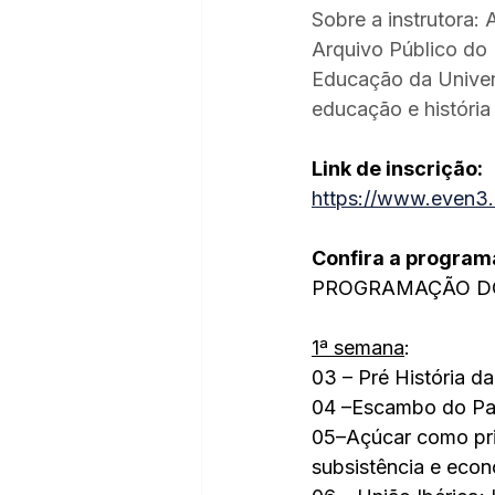
Sobre a instrutora:
Arquivo Público do 
Educação da Univers
educação e história 
Link de inscrição:
https://www.even3.
Confira a program
PROGRAMAÇÃO D
1ª semana
:
03 – Pré História d
04 –Escambo do Pau-
05–Açúcar como prin
subsistência e econo