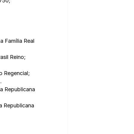
750; 
a Família Real 
asil Reino; 
o Regencial; 
.
ia Republicana 
a Republicana 