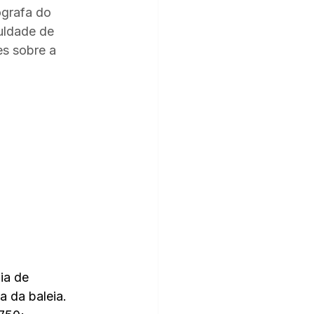
ógrafa do 
uldade de 
s sobre a 
ia de 
a da baleia.