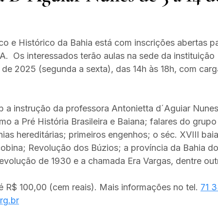
ico e Histórico da Bahia está com inscrições abertas p
 Os interessados terão aulas na sede da instituição 
de 2025 (segunda a sexta), das 14h às 18h, com carga
b a instrução da professora Antonietta d´Aguiar Nunes
 a Pré História Brasileira e Baiana; falares do grupo l
nias hereditárias; primeiros engenhos; o séc. XVIII bai
obina; Revolução dos Búzios; a província da Bahia do 
revolução de 1930 e a chamada Era Vargas, dentre outr
é R$ 100,00 (cem reais). Mais informações no tel. 
71 
rg.br