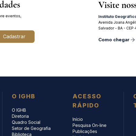
idades
Visite nos
re eventos,
Instituto Geográfic
Avenida Joana Angél
Salvador - BA - CEP
Cadastrar
Como chegar
O IGHB
ACESSO
RÁPIDO
O IGHB
Diretoria
Início
Quadro Social
Pesquisa On-line
Setor de Geografia
Publicações
Biblioteca