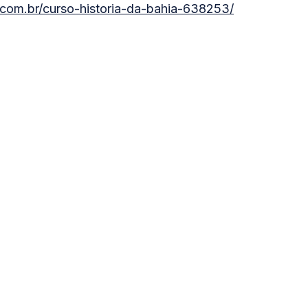
com.br/curso-historia-da-bahia-638253/