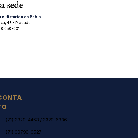
sa sede
o e Histórico da Bahia
ica, 43 - Piedade
 40.050-001
CONTA
TO
(71) 3329-4463
/
3329-6336
(71) 98798-9527