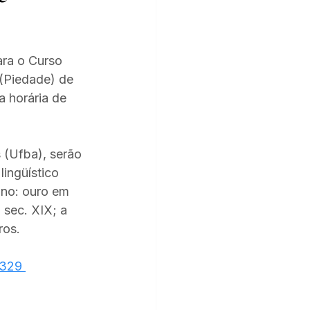
ara o Curso 
(Piedade) de 
 horária de 
 (Ufba), serão 
ingüístico 
ano: ouro em 
sec. XIX; a 
os. 
3329 