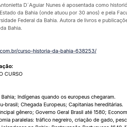
 Antonietta D´Aguiar Nunes é aposentada como histori
Estado da Bahia (onde atuou por 30 anos) e pela Fac
idade Federal da Bahia. Autora de livros e publicaçõe
da Bahia. 
com.br/curso-historia-da-bahia-638253/
ação:
O CURSO
a Bahia; Indígenas quando os europeus chegaram.
brasil; Chegada Europeus; Capitanias hereditárias.
cipal gênero; Governo Geral Brasil até 1580; Econom
mia paralelas: tráfico negreiro, criação de gado, pesc