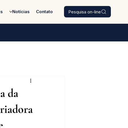
Pesquisa on-line
es
Notícias
Contato
ia da
oriadora
e