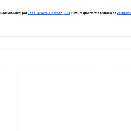
uição da Bahía
, por 
João Teixeira Albernaz
, 
1631
. Pintura que retrata a vitória da 
Jornada 