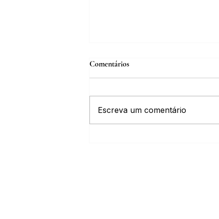
Comentários
Escreva um comentário
Inscrições abertas para o Curso
sobre a História da Chapada
Diamantina