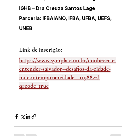
IGHB – Dra Creuza Santos Lage
Parceria: IFBAIANO, IFBA, UFBA, UEFS, 
UNEB
Link de inscrição: 
https://www.sympla.com.br/conhecer-e-
entender-salvador--desafios-da-cidade-
na-contemporaneidade__1198822?
qrcode=true