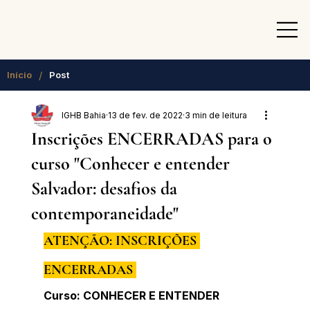
/
Início
Post
IGHB Bahia
13 de fev. de 2022
3 min de leitura
Inscrições ENCERRADAS para o
curso "Conhecer e entender
Salvador: desafios da
contemporaneidade"
ATENÇÃO: INSCRIÇÕES 
ENCERRADAS 
Curso: CONHECER E ENTENDER 