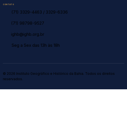
CONTATO
(71) 3329-4463
/
3329-6336
(71) 98798-9527
ighb@ighb.org.br
Seg a Sex das 13h às 18h
© 2026 Instituto Geográfico e Histórico da Bahia. Todos os direitos
reservados.