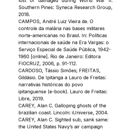
lost or damaged during World War II. 
Southern Pines: Syneca Research Group, 
2018.
CAMPOS, André Luiz Vieira de. O 
controle da malária nas bases militares 
norte-americanas no Brasil. In: Políticas 
internacionais de saúde na Era Vargas: o 
Serviço Especial de Saúde Pública, 1942-
1960 [online]. Rio de Janeiro: Editora 
FIOCRUZ, 2006, p. 91-112.
CARDOSO, Tássio Simões; FREITAS, 
Gildásio. De Ipitanga a Lauro de Freitas: 
narrativas históricas do povo 
ipitanguense (e-book). Lauro de Freitas: 
Libre, 2019.
CAREY, Alan C. Galloping ghosts of the 
brazilian coast. Lincoln: iUniverse, 2004.
CAREY, Alan C. Sighted sub, sank same: 
the United States Navy’s air campaign 