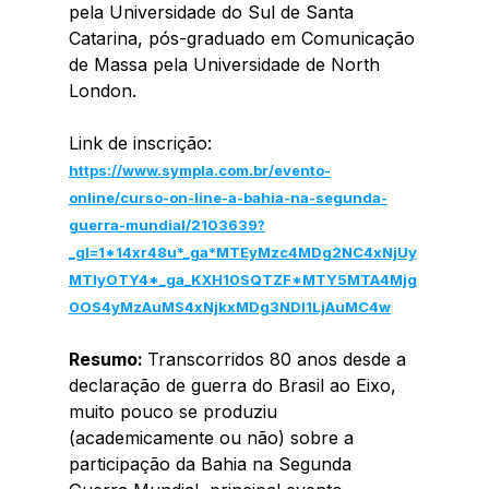
pela Universidade do Sul de Santa 
Catarina, pós-graduado em Comunicação 
de Massa pela Universidade de North 
London. 
Link de inscrição: 
https://www.sympla.com.br/evento-
online/curso-on-line-a-bahia-na-segunda-
guerra-mundial/2103639?
_gl=1*14xr48u*_ga*MTEyMzc4MDg2NC4xNjUy
MTIyOTY4*_ga_KXH10SQTZF*MTY5MTA4Mjg
0OS4yMzAuMS4xNjkxMDg3NDI1LjAuMC4w
Resumo: 
Transcorridos 80 anos desde a 
declaração de guerra do Brasil ao Eixo, 
muito pouco se produziu 
(academicamente ou não) sobre a 
participação da Bahia na Segunda 