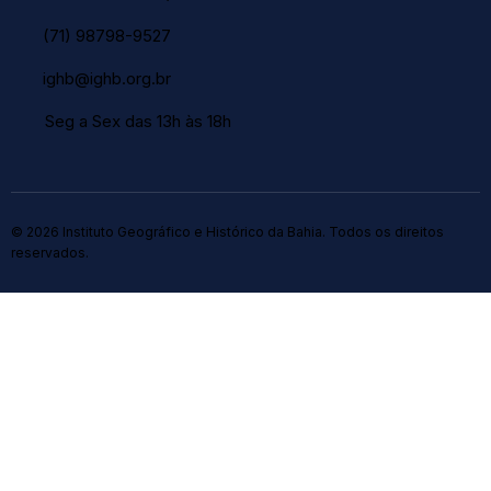
(71) 98798-9527
ighb@ighb.org.br
Seg a Sex das 13h às 18h
© 2026 Instituto Geográfico e Histórico da Bahia. Todos os direitos
reservados.