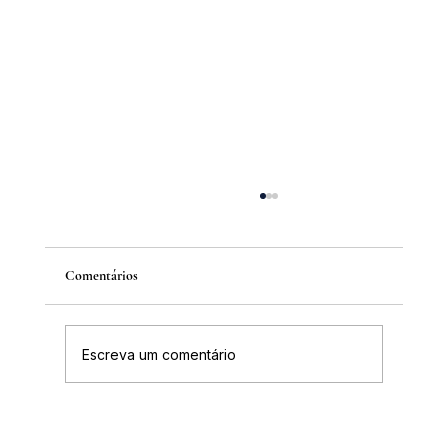
Comentários
Escreva um comentário
IGHB comemora os 100 anos do professor e