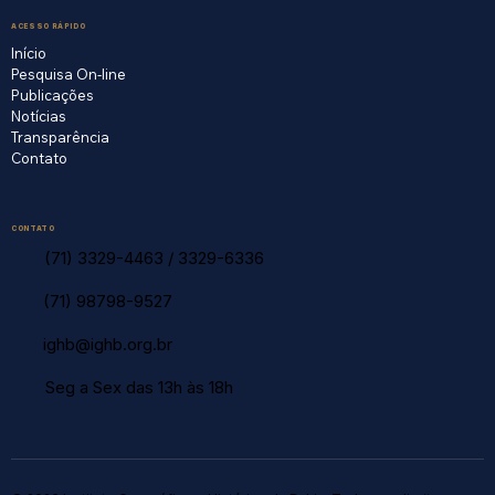
ACESSO RÁPIDO
Início
Pesquisa On-line
Publicações
Notícias
Transparência
Contato
CONTATO
(71) 3329-4463
/
3329-6336
(71) 98798-9527
ighb@ighb.org.br
Seg a Sex das 13h às 18h