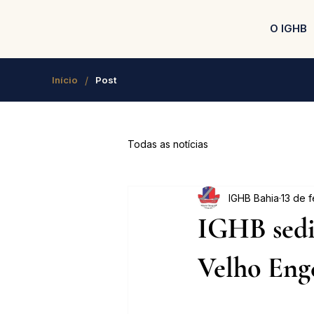
O IGHB
/
Início
Post
Todas as notícias
IGHB Bahia
13 de 
IGHB sedi
Velho Enge