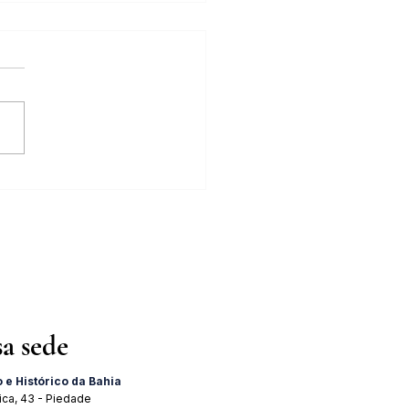
tra "A Importância do 2 de
 para o Brasil" acontece dia
 agosto
sa sede
o e Histórico da Bahia
ica, 43 - Piedade