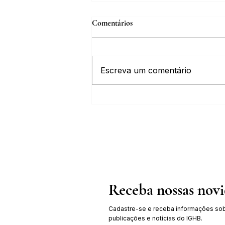
Comentários
Escreva um comentário
Inscrições abertas para o Curso
sobre a História da Chapada
Diamantina
Receba nossas nov
Cadastre-se e receba informações sob
publicações e notícias do IGHB.