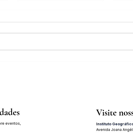
IGHB comemora os 100 anos do
Pales
professor e médico Geraldo Leite
Julho
dia 11 de agosto
19 de
idades
Visite nos
re eventos,
Instituto Geográfic
Avenida Joana Angél