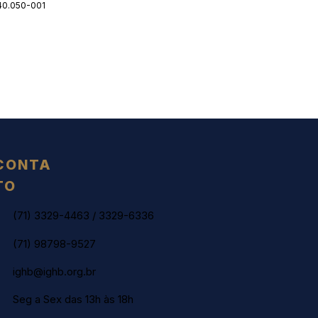
 40.050-001
CONTA
TO
(71) 3329-4463
/
3329-6336
(71) 98798-9527
ighb@ighb.org.br
Seg a Sex das 13h às 18h