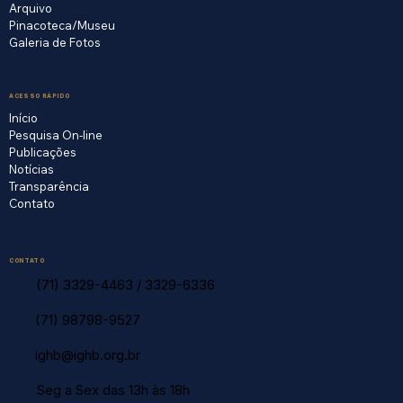
Arquivo
Pinacoteca/Museu
Galeria de Fotos
ACESSO RÁPIDO
Início
Pesquisa On-line
Publicações
Notícias
Transparência
Contato
CONTATO
(71) 3329-4463
/
3329-6336
(71) 98798-9527
ighb@ighb.org.br
Seg a Sex das 13h às 18h