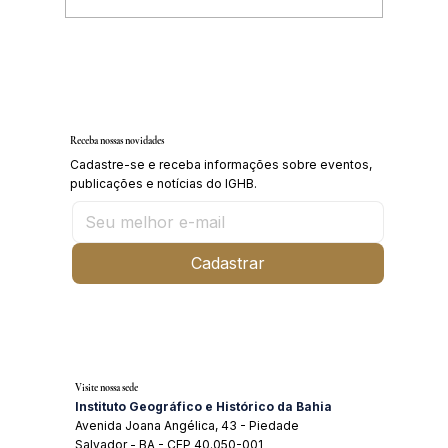
Inscrições abertas para o Curso sobre a
História da Chapada Diamantina
Receba nossas novidades
Cadastre-se e receba informações sobre eventos,
publicações e notícias do IGHB.
Cadastrar
Visite nossa sede
Instituto Geográfico e Histórico da Bahia
Avenida Joana Angélica, 43 - Piedade
Salvador - BA - CEP 40.050-001