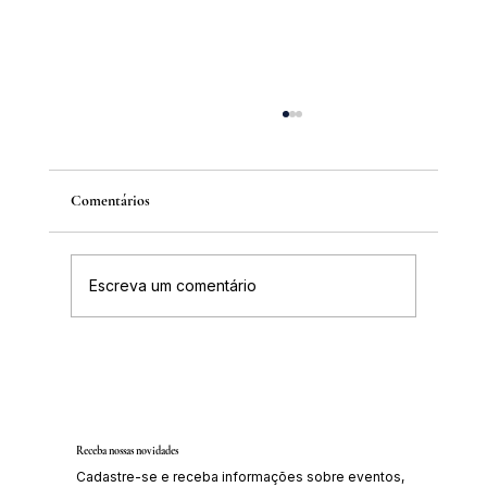
Comentários
Escreva um comentário
Inscrições abertas para o Curso sobre a
História da Chapada Diamantina
Receba nossas novidades
Cadastre-se e receba informações sobre eventos,