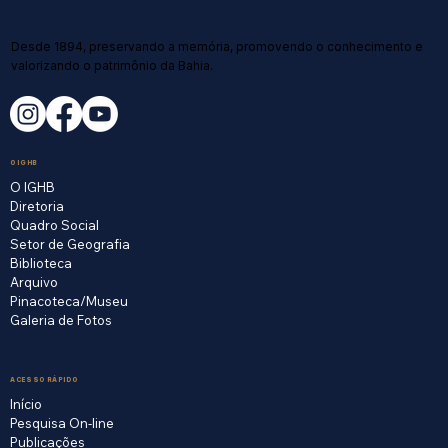
Desde 1894, preservando a memória, promovendo o conhecimento e
valorizando o patrimônio da Bahia.
O IGHB
O IGHB
Diretoria
Quadro Social
Setor de Geografia
Biblioteca
Arquivo
Pinacoteca/Museu
Galeria de Fotos
ACESSO RÁPIDO
Início
Pesquisa On-line
Publicações