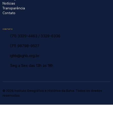
Notícias
Transparência
Contato
CONTATO
(71) 3329-4463
/
3329-6336
(71) 98798-9527
ighb@ighb.org.br
Seg a Sex das 13h às 18h
© 2026 Instituto Geográfico e Histórico da Bahia. Todos os direitos
reservados.