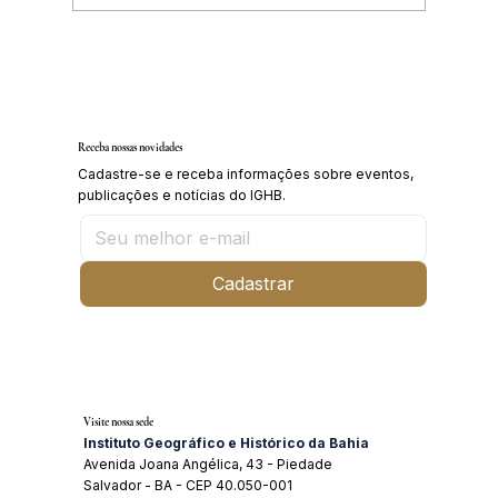
IGHB comemora os 100 anos do professor e
médico Geraldo Leite dia 11 de agosto
Receba nossas novidades
Cadastre-se e receba informações sobre eventos,
publicações e notícias do IGHB.
Cadastrar
Visite nossa sede
Instituto Geográfico e Histórico da Bahia
Avenida Joana Angélica, 43 - Piedade
Salvador - BA - CEP 40.050-001