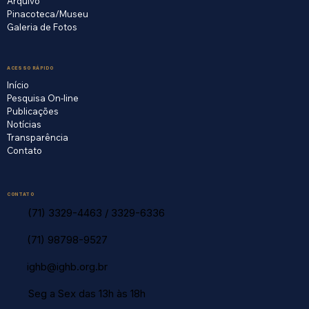
Arquivo
Pinacoteca/Museu
Galeria de Fotos
ACESSO RÁPIDO
Início
Pesquisa On-line
Publicações
Notícias
Transparência
Contato
CONTATO
(71) 3329-4463
/
3329-6336
(71) 98798-9527
ighb@ighb.org.br
Seg a Sex das 13h às 18h