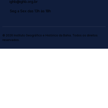
ighb@ighb.org.br
Seg a Sex das 13h às 18h
© 2026 Instituto Geográfico e Histórico da Bahia. Todos os direitos
reservados.