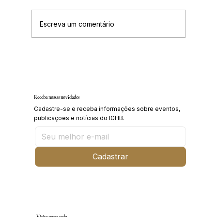
Escreva um comentário
Inscrições abertas para o Curso sobre a
História da Chapada Diamantina
Receba nossas novidades
Cadastre-se e receba informações sobre eventos,
publicações e notícias do IGHB.
Cadastrar
Visite nossa sede