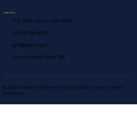
CONTATO
(71) 3329-4463
/
3329-6336
(71) 98798-9527
ighb@ighb.org.br
Seg a Sex das 13h às 18h
© 2026 Instituto Geográfico e Histórico da Bahia. Todos os direitos
reservados.