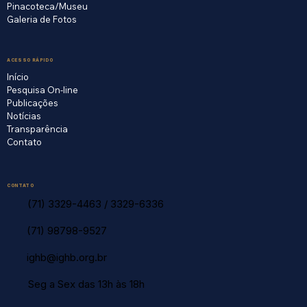
Pinacoteca/Museu
Galeria de Fotos
ACESSO RÁPIDO
Início
Pesquisa On-line
Publicações
Notícias
Transparência
Contato
CONTATO
(71) 3329-4463
/
3329-6336
(71) 98798-9527
ighb@ighb.org.br
Seg a Sex das 13h às 18h