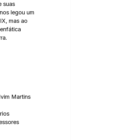
e suas 
 nos legou um 
XIX, mas ao 
enfática 
ra.
lvim Martins
rios
essores