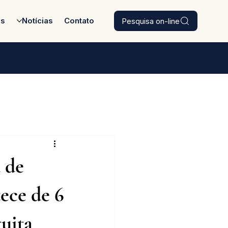
Pesquisa on-line
es
Notícias
Contato
 de
ece de 6
tuita