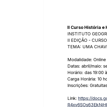
II Curso História 
INSTITUTO GEOGR
II EDIÇÃO - CUR
TEMA: UMA CHAV
Modalidade: Online
Datas: abril/maio: 
Horário: das 19:00 
Carga Horária: 10 h
Inscrições: Gratuitas
Link: 
https://docs.
R4xv6SOs63EkNjH