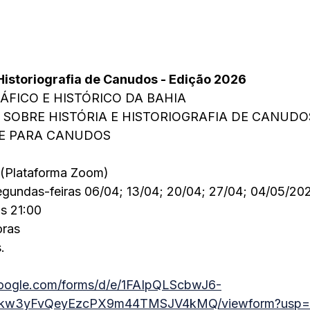
e Historiografia de Canudos - Edição 2026
ÁFICO E HISTÓRICO DA BAHIA
SO SOBRE HISTÓRIA E HISTORIOGRAFIA DE CANUDO
E PARA CANUDOS
 (Plataforma Zoom)
segundas-feiras 06/04; 13/04; 20/04; 27/04; 04/05/20
às 21:00
oras
.
google.com/forms/d/e/1FAIpQLScbwJ6-
kw3yFvQeyEzcPX9m44TMSJV4kMQ/viewform?usp=