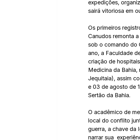
expedições, organiz
sairá vitoriosa em o
Os primeiros regist
Canudos remonta a m
sob o comando do G
ano, a Faculdade de
criação de hospitai
Medicina da Bahia, 
Jequitaia), assim c
e 03 de agosto de 1
Sertão da Bahia.
O acadêmico de med
local do conflito jun
guerra, a chave da 
narrar sua  experiê