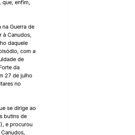
 que, enfim, 
 na Guerra de 
r à Canudos, 
ho daquele 
pisódio, com a 
culdade de 
Forte da 
m 27 de julho 
tares no 
e se dirige ao 
s butins de 
), e procurou 
a Canudos, 