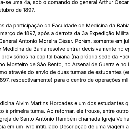
a-se uma 4a, sob o comando do general Arthur Oscar,
utubro de 1897.
ros da participação da Faculdade de Medicina da Bahia
arço de 1897, após a derrota da 3a Expedição Milita
eneral Antonio Moreira César. Porém, somente em jul
 Medicina da Bahia resolve entrar decisivamente no e
s provisórios na capital baiana (na própria sede da Fa
no Mosteiro de São Bento, no Arsenal de Guerra e no 
omo através do envio de duas turmas de estudantes (e
897, respectivamente) para o centro de operações mili
icina Alvim Martins Horcades é um dos estudantes qu
to à primeira turma. Ao retornar, ele trouxe, entre outro
Igreja de Santo Antônio (também chamada Igreja Velha
ncia em um livro intitulado Descripção de uma viagem 