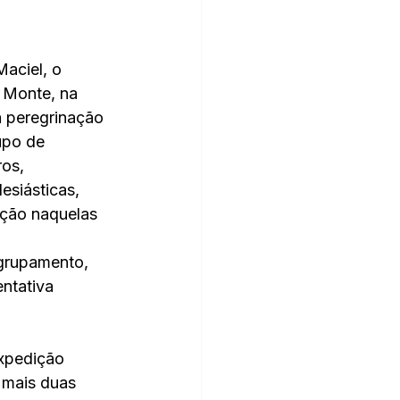
aciel, o 
 Monte, na 
 peregrinação 
upo de 
os, 
esiásticas, 
ação naquelas 
agrupamento, 
ntativa 
expedição 
 mais duas 