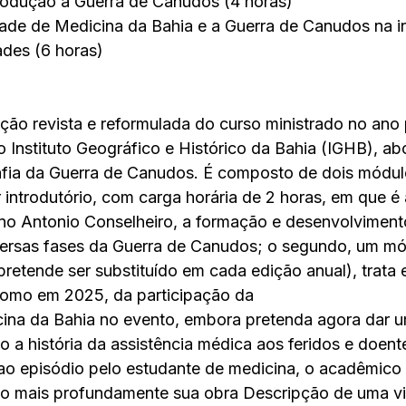
rodução à Guerra de Canudos (4 horas)
ade de Medicina da Bahia e a Guerra de Canudos na i
ades (6 horas)
ção revista e reformulada do curso ministrado no ano
 Instituto Geográfico e Histórico da Bahia (IGHB), ab
grafia da Guerra de Canudos. É composto de dois módul
 introdutório, com carga horária de 2 horas, em que é
rino Antonio Conselheiro, a formação e desenvolvimento
versas fases da Guerra de Canudos; o segundo, um mó
pretende ser substituído em cada edição anual), trata
omo em 2025, da participação da
ina da Bahia no evento, embora pretenda agora dar 
 a história da assistência médica aos feridos e doente
ao episódio pelo estudante de medicina, o acadêmico 
do mais profundamente sua obra Descripção de uma v