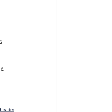
S
26.
header