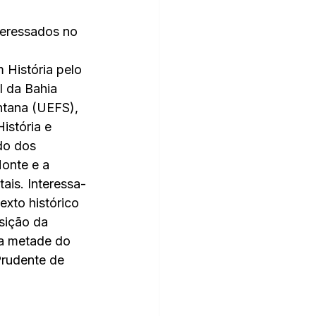
teressados no 
 História pelo 
 da Bahia 
ntana (UEFS), 
istória e 
do dos 
Monte e a 
ais. Interessa-
exto histórico 
sição da 
a metade do 
rudente de 