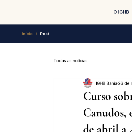
O IGHB
/
Início
Post
Todas as notícias
IGHB Bahia
26 de 
Curso sobr
Canudos, e
de abril a