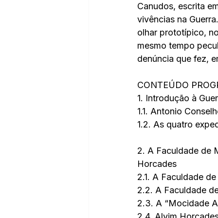
Canudos, escrita em
vivências na Guerra
olhar prototípico, 
mesmo tempo peculia
denúncia que fez, e
CONTEÚDO PROG
1. Introdução à Gue
1.1. Antonio Consel
1.2. As quatro exp
2. A Faculdade de M
Horcades
2.1. A Faculdade de
2.2. A Faculdade d
2.3. A “Mocidade A
2.4. Alvim Horcade