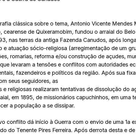
rafia clássica sobre o tema, Antonio Vicente Mendes M
, cearense de Quixeramobim, fundou o arraial do Belo
93, nas terras da antiga Fazenda Canudos, após longa
o e atuação sócio-religiosa (arregimentação de um gr
es, romarias, reforma e/ou construção de açudes, mur
, que levaram a tensões e conflitos com autoridades ecl
ntais, fazendeiros e políticos da região. Após sua fix
com seus seguidores, as
s e religiosas realizaram tentativas de dissolução do 
aial, em 1895, de missionários capuchinhos, em uma te
cer a população a se dissipar.
vo conflito dá início à Guerra com o envio de uma 1a 
ndo do Tenente Pires Ferreira. Após derrota desta e de