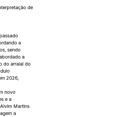
nterpretação de
 passado 
ordando a 
os, sendo 
 abordado a 
 do arraial do 
dulo 
 em 2026, 
um novo 
s e a 
Alvim Martins 
iagem a 