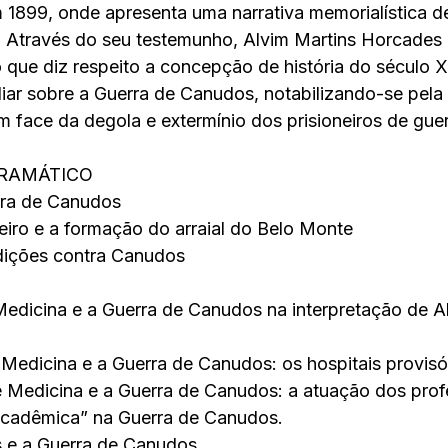
 1899, onde apresenta uma narrativa memorialística d
. Através do seu testemunho, Alvim Martins Horcades
no que diz respeito a concepção de história do século 
r sobre a Guerra de Canudos, notabilizando-se pela 
m face da degola e extermínio dos prisioneiros de guer
RAMÁTICO
rra de Canudos
heiro e a formação do arraial do Belo Monte
edições contra Canudos
edicina e a Guerra de Canudos na interpretação de A
 Medicina e a Guerra de Canudos: os hospitais provisó
e Medicina e a Guerra de Canudos: a atuação dos prof
cadêmica” na Guerra de Canudos.
s e a Guerra de Canudos