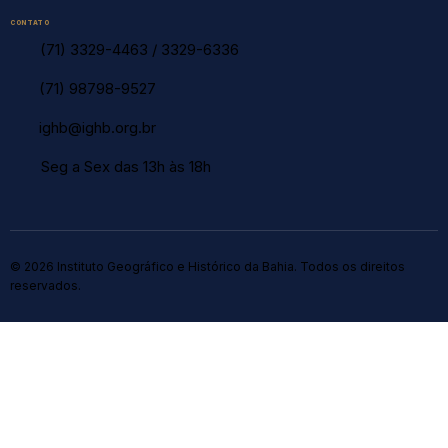
CONTATO
(71) 3329-4463
/
3329-6336
(71) 98798-9527
ighb@ighb.org.br
Seg a Sex das 13h às 18h
© 2026 Instituto Geográfico e Histórico da Bahia. Todos os direitos
reservados.