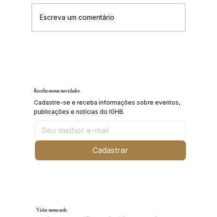
Escreva um comentário
IGHB comemora os 100 anos do professor e
médico Geraldo Leite dia 11 de agosto
Receba nossas novidades
Cadastre-se e receba informações sobre eventos,
publicações e notícias do IGHB.
Cadastrar
Visite nossa sede