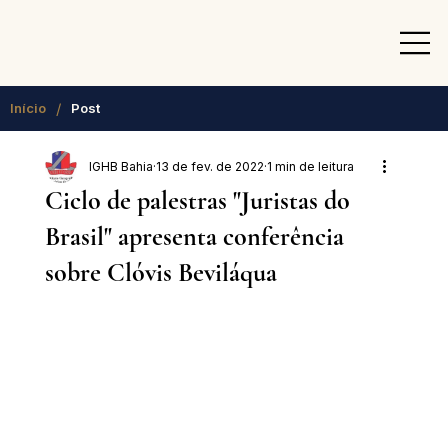
/
Início
Post
IGHB Bahia
13 de fev. de 2022
1 min de leitura
Ciclo de palestras "Juristas do
Brasil" apresenta conferência
sobre Clóvis Beviláqua