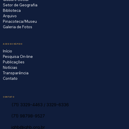
Setor de Geografia
Biblioteca
Arquivo
Pinacoteca/Museu
Galeria de Fotos
ACESSO RÁPIDO
Início
Pesquisa On-line
Publicações
Notícias
Transparência
Contato
CONTATO
(71) 3329-4463
/
3329-6336
(71) 98798-9527
ighb@ighb.org.br