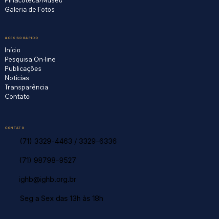
Galeria de Fotos
ACESSO RÁPIDO
Início
Pesquisa On-line
Publicações
Notícias
Transparência
Contato
CONTATO
(71) 3329-4463
/
3329-6336
(71) 98798-9527
ighb@ighb.org.br
Seg a Sex das 13h às 18h