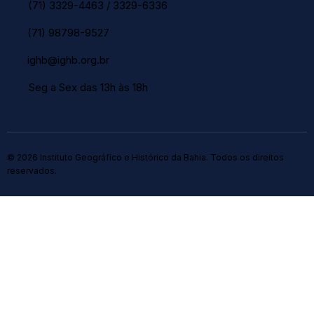
(71) 3329-4463
/
3329-6336
(71) 98798-9527
ighb@ighb.org.br
Seg a Sex das 13h às 18h
© 2026 Instituto Geográfico e Histórico da Bahia. Todos os direitos
reservados.