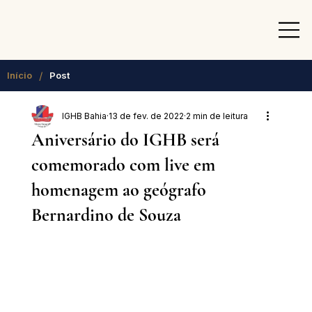
/
Início
Post
IGHB Bahia
13 de fev. de 2022
2 min de leitura
Aniversário do IGHB será
comemorado com live em
homenagem ao geógrafo
Bernardino de Souza