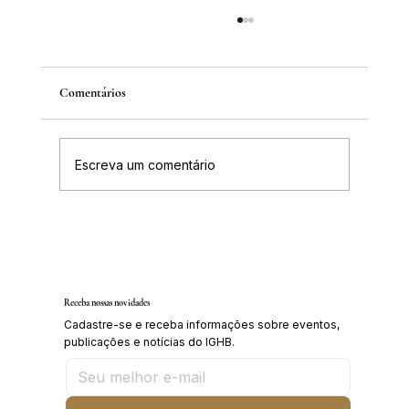
Comentários
Escreva um comentário
IGHB comemora os 100 anos do professor e
médico Geraldo Leite dia 11 de agosto
Receba nossas novidades
Cadastre-se e receba informações sobre eventos,
publicações e notícias do IGHB.