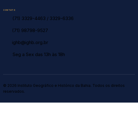
CONTATO
(71) 3329-4463
/
3329-6336
(71) 98798-9527
ighb@ighb.org.br
Seg a Sex das 13h às 18h
© 2026 Instituto Geográfico e Histórico da Bahia. Todos os direitos
reservados.