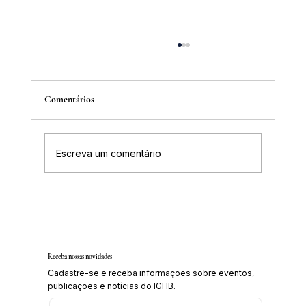
Comentários
Escreva um comentário
IGHB comemora os 100 anos do professor e
médico Geraldo Leite dia 11 de agosto
Receba nossas novidades
Cadastre-se e receba informações sobre eventos,
publicações e notícias do IGHB.