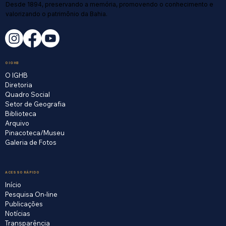
Desde 1894, preservando a memória, promovendo o conhecimento e
valorizando o patrimônio da Bahia.
O IGHB
O IGHB
Diretoria
Quadro Social
Setor de Geografia
Biblioteca
Arquivo
Pinacoteca/Museu
Galeria de Fotos
ACESSO RÁPIDO
Início
Pesquisa On-line
Publicações
Notícias
Transparência