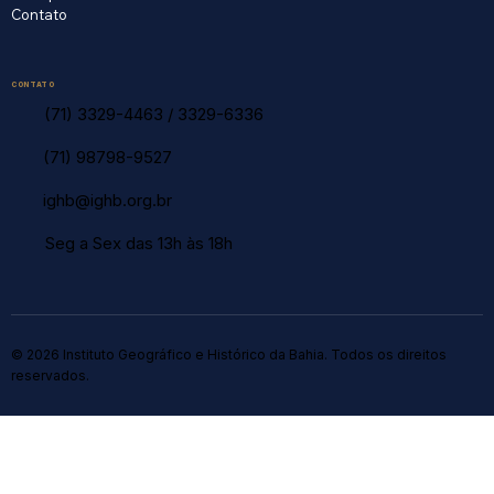
Contato
CONTATO
(71) 3329-4463
/
3329-6336
(71) 98798-9527
ighb@ighb.org.br
Seg a Sex das 13h às 18h
© 2026 Instituto Geográfico e Histórico da Bahia. Todos os direitos
reservados.