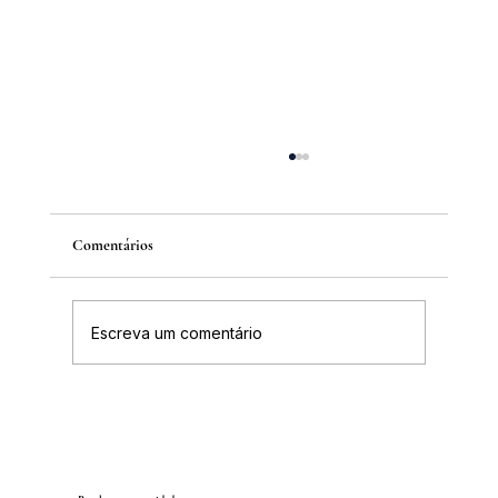
Comentários
Escreva um comentário
Inscrições abertas para o Curso sobre a
História da Chapada Diamantina