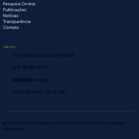
Pesquisa On-line
Publicações
Notícias
Transparência
Contato
CONTATO
(71) 3329-4463
/
3329-6336
(71) 98798-9527
ighb@ighb.org.br
Seg a Sex das 13h às 18h
© 2026 Instituto Geográfico e Histórico da Bahia. Todos os direitos
reservados.