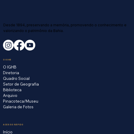
Desde 1894, preservando a memória, promovendo o conhecimento e
valorizando o patrimônio da Bahia.
O IGHB
O IGHB
Diretoria
Quadro Social
Setor de Geografia
Biblioteca
Arquivo
Pinacoteca/Museu
Galeria de Fotos
ACESSO RÁPIDO
Início