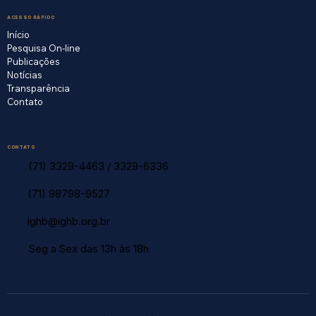
ACESSO RÁPIDO
Início
Pesquisa On-line
Publicações
Notícias
Transparência
Contato
CONTATO
(71) 3329-4463
/
3329-6336
(71) 98798-9527
ighb@ighb.org.br
Seg a Sex das 13h às 18h