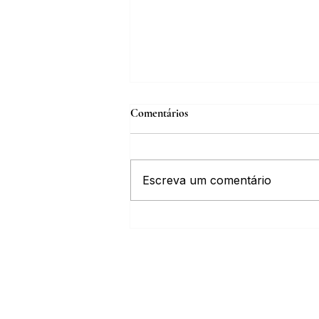
Comentários
Escreva um comentário
Inscrições abertas para o Curso
sobre a História da Chapada
Diamantina