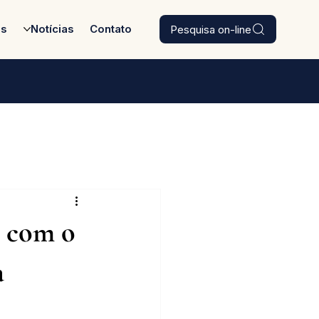
Pesquisa on-line
es
Notícias
Contato
a com o
a