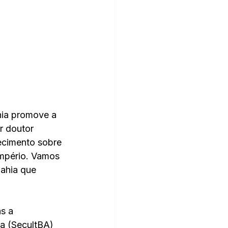
ahia promove a 
r doutor 
ecimento sobre 
Império. Vamos 
ahia que 
s a 
ia (SecultBA) 