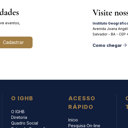
idades
Visite nos
re eventos,
Instituto Geográfic
Avenida Joana Angél
Salvador - BA - CEP
Cadastrar
Como chegar
O IGHB
ACESSO
RÁPIDO
O IGHB
Diretoria
Início
Quadro Social
Pesquisa On-line