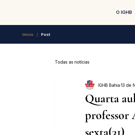
O IGHB
/
Início
Post
Todas as notícias
IGHB Bahia
13 de 
Quarta aul
professor 
sexta(31)