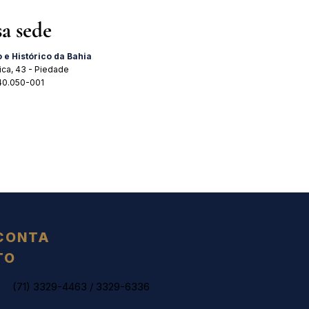
sa sede
o e Histórico da Bahia
ica, 43 - Piedade
 40.050-001
CONTA
TO
(71) 3329-4463
/
3329-6336